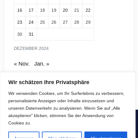
16
17
18
19
20
21
22
23
24
25
26
27
28
29
30
31
DEZEMBER 2024
« Nov.
Jan. »
Wir schätzen Ihre Privatsphäre
Wir verwenden Cookies, um Ihr Surferlebnis zu verbessern,
personalisierte Anzeigen oder Inhalte einzusetzen und
unseren Datenverkehr zu analysieren. Wenn Sie auf „Alle
akzeptieren" klicken, stimmen Sie der Anwendung von
Copyright © SeniorenNachbarschaftsHilfe e.V. - Alle Rechte
Cookies zu.
vorbehalten