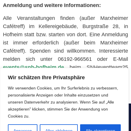
Anmeldung und weitere Informationen:
Alle Veranstaltungen finden (außer Marxheimer
Cafétreff) im Kellereigebäude, Burgstraße 28, in
Hofheim statt bzw. starten von dort. Eine Anmeldung
ist immer erforderlich (außer beim Marxheimer
Cafétreff). Spenden sind willkommen. Interessierte
melden sich unter 06192-966561 oder E-Mail
events@snh-hofheim.de
beim SNHeventteam25
an. Weitere Infos sowie aktuelle Updates finden Sie
Wir schätzen Ihre Privatsphäre
auf der Website
www.snh-hofheim.de
.
SNH von mit
Wir verwenden Cookies, um Ihr Surferlebnis zu verbessern,
für Menschen.
personalisierte Anzeigen oder Inhalte einzusetzen und
unseren Datenverkehr zu analysieren. Wenn Sie auf „Alle
akzeptieren" klicken, stimmen Sie der Anwendung von
Copyright © SeniorenNachbarschaftsHilfe e.V. - Alle Rechte
Cookies zu.
vorbehalten
Anpassen
Alles ablehnen
Alle akzeptieren