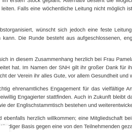
m ersten Stock geplant. Alternativ besteht die Möglic
iten. Falls eine wöchentliche Leitung nicht möglich i
selbstorganisiert, wünscht sich jedoch eine feste Leit
n kann. Die Runde besteht aus aufgeschlossenen, eng
 sich in diesem Zusammenhang herzlich bei Frau Pamel
eitet hat. Im Namen der SNH gilt ihr großer Dank für ih
scht der Verein ihr alles Gute, vor allem Gesundheit und
ichtig ehrenamtliches Engagement für das vielfältige 
eiwillig Engagierter stattfinden. Auch in Zukunft bleibt
e der Englischstammtisch bestehen und weiterentwicke
benfalls herzlich willkommen; eine Mitgliedschaft bei 
tständiger Basis gegen eine von den Teilnehmenden geza