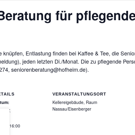
Beratung für pflegend
 knüpfen, Entlastung finden bei Kaffee & Tee, die Seni
eldung), jeden letzten Di./Monat. Die zu pflegende Per
-274, seniorenberatung@hofheim.de).
ETAILS
VERANSTALTUNGSORT
tum:
Kellereigebäude, Raum
Nassau/Eisenberger
 März
it:
:30 - 16:00