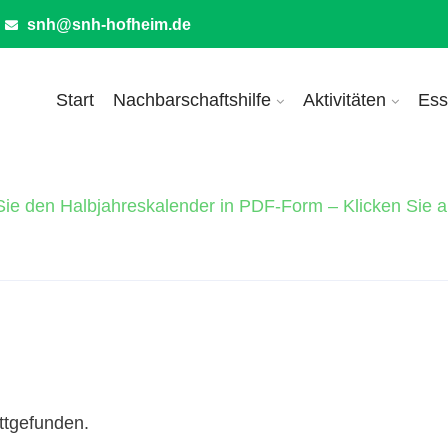
snh@snh-hofheim.de
Start
Nachbarschaftshilfe
Aktivitäten
Ess
Sie den Halbjahreskalender in PDF-Form – Klicken Sie a
attgefunden.