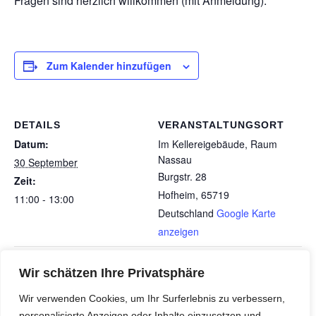
Fragen sind herzlich willkommen (mit Anmeldung).
Zum Kalender hinzufügen
DETAILS
VERANSTALTUNGSORT
Datum:
Im Kellereigebäude, Raum
Nassau
30 September
Burgstr. 28
Zeit:
Hofheim
,
65719
11:00 - 13:00
Deutschland
Google Karte
anzeigen
Herbst-Disco SNH & VBV Disco –
Austausch und Beratung für
Wir schätzen Ihre Privatsphäre
Pflegende Angehörige
Tanzen Musik und gute Laune! (Kolb-
Wir verwenden Cookies, um Ihr Surferlebnis zu verbessern,
(Seniorenberatung Hofheim)
Jochim, Brockmann, Neumeyer)
personalisierte Anzeigen oder Inhalte einzusetzen und