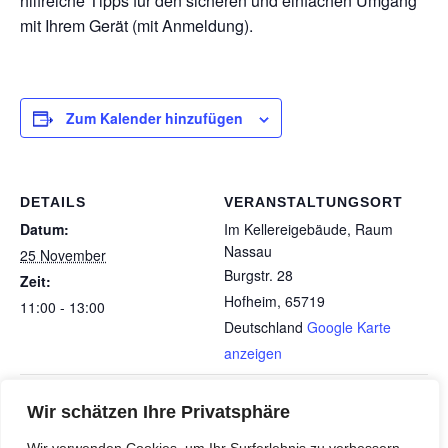
hilfreiche Tipps für den sicheren und einfachen Umgang
mit Ihrem Gerät (mit Anmeldung).
Zum Kalender hinzufügen
DETAILS
VERANSTALTUNGSORT
Datum:
Im Kellereigebäude, Raum
Nassau
25 November
Burgstr. 28
Zeit:
Hofheim
,
65719
11:00 - 13:00
Deutschland
Google Karte
anzeigen
SNH-Vortrag Laßt uns über die
Austausch und Beratung für
Wir schätzen Ihre Privatsphäre
Pflegende Angehörige
Dinge reden-Trauerhilfe