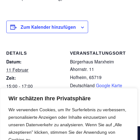
Zum Kalender hinzufügen
DETAILS
VERANSTALTUNGSORT
Datum:
Bürgerhaus Marxheim
Ahornstr. 11
11 Februar
Hofheim
,
65719
Zeit:
Deutschland
Google Karte
15:00 - 17:00
anzeigen
Wir schätzen Ihre Privatsphäre
Sonntagsfrühstück
Kreppelcafé & Altweiberfastnacht
Wir verwenden Cookies, um Ihr Surferlebnis zu verbessern,
personalisierte Anzeigen oder Inhalte einzusetzen und
unseren Datenverkehr zu analysieren. Wenn Sie auf „Alle
akzeptieren" klicken, stimmen Sie der Anwendung von
Copyright © SeniorenNachbarschaftsHilfe e.V. - Alle Rechte
Cookies zu.