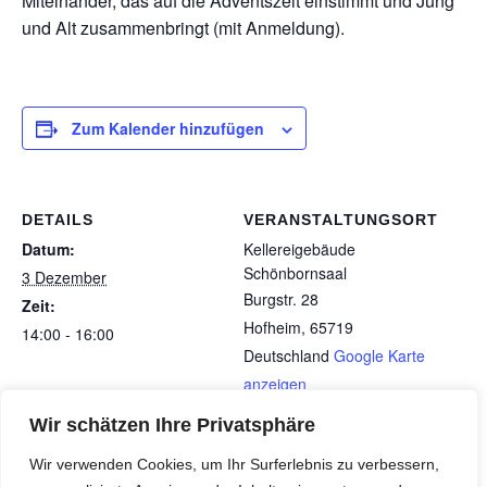
Miteinander, das auf die Adventszeit einstimmt und Jung
und Alt zusammenbringt (mit Anmeldung).
Zum Kalender hinzufügen
DETAILS
VERANSTALTUNGSORT
Datum:
Kellereigebäude
Schönbornsaal
3 Dezember
Burgstr. 28
Zeit:
Hofheim
,
65719
14:00 - 16:00
Deutschland
Google Karte
anzeigen
Wir schätzen Ihre Privatsphäre
Adventsmarkt Hofheim SNH & VBV &
SNH-Dienstags-Café
Wir verwenden Cookies, um Ihr Surferlebnis zu verbessern,
(Berliner + Team)
HORIZONTE (Brockmann, Neumeyer, Stang)