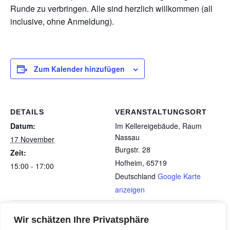
Runde zu verbringen. Alle sind herzlich willkommen (all
inclusive, ohne Anmeldung).
Zum Kalender hinzufügen
DETAILS
VERANSTALTUNGSORT
Datum:
Im Kellereigebäude, Raum
Nassau
17 November
Burgstr. 28
Zeit:
Hofheim
,
65719
15:00 - 17:00
Deutschland
Google Karte
anzeigen
SNH-Vortrag Vorsorge und
Tag des SNH-Ehrenamts mit
Wir schätzen Ihre Privatsphäre
bien sur -fretless bass & vocals
Patientenverfügung im palliativen