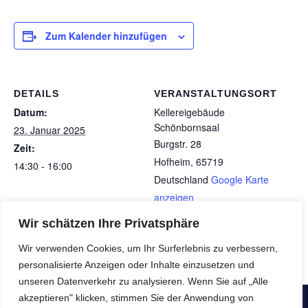
Zum Kalender hinzufügen
DETAILS
VERANSTALTUNGSORT
Datum:
Kellereigebäude
Schönbornsaal
23. Januar 2025
Burgstr. 28
Zeit:
Hofheim
,
65719
14:30 - 16:00
Deutschland
Google Karte
anzeigen
Wir schätzen Ihre Privatsphäre
Special Event: SNH trifft VBV
Sonntags-Frühstück: Lass dich
Wir verwenden Cookies, um Ihr Surferlebnis zu verbessern,
doch verwöhnen!
Ausdruck. Tanz. Leben.
personalisierte Anzeigen oder Inhalte einzusetzen und
unseren Datenverkehr zu analysieren. Wenn Sie auf „Alle
akzeptieren" klicken, stimmen Sie der Anwendung von