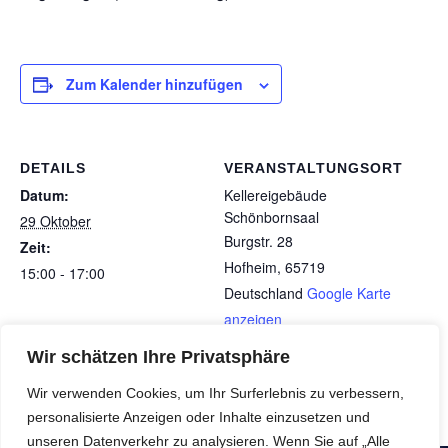
Zum Kalender hinzufügen
DETAILS
VERANSTALTUNGSORT
Datum:
Kellereigebäude
Schönbornsaal
29 Oktober
Burgstr. 28
Zeit:
Hofheim
,
65719
15:00 - 17:00
Deutschland
Google Karte
anzeigen
Wir schätzen Ihre Privatsphäre
SNH-Halbtagesfahrt ins MTZ
Digitaler Vortrag Betrug im Internet
Wir verwenden Cookies, um Ihr Surferlebnis zu verbessern,
(Bender + Team)
(Bill, Hager)
personalisierte Anzeigen oder Inhalte einzusetzen und
unseren Datenverkehr zu analysieren. Wenn Sie auf „Alle