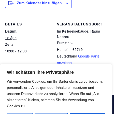
Zum Kalender hinzufügen
DETAILS
VERANSTALTUNGSORT
Datum:
Im Kellereigebäude, Raum
Nassau
12 April
Burgstr. 28
Zeit:
Hofheim
,
65719
10:00 - 12:30
Deutschland
Google Karte
anzeigen
Wir schätzen Ihre Privatsphäre
Mehrtagesreise Bayerischer Wald 13.04. –
Marxheimer Café-
Wir verwenden Cookies, um Ihr Surferlebnis zu verbessern,
Treff
18.04.2026
personalisierte Anzeigen oder Inhalte einzusetzen und
unseren Datenverkehr zu analysieren. Wenn Sie auf „Alle
akzeptieren" klicken, stimmen Sie der Anwendung von
Copyright © SeniorenNachbarschaftsHilfe e.V. - Alle Rechte
Cookies zu.
vorbehalten