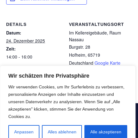
DETAILS
VERANSTALTUNGSORT
Datum:
Im Kellereigebäude, Raum
Nassau
24. Dezember 2025
Burgstr. 28
Zeit:
Hofheim
,
65719
14:00 - 16:00
Deutschland
Google Karte
anzeigen
Wir schätzen Ihre Privatsphäre
Musik: „Tanzschule Ruth Grau“ mit SNH&VBV
Dienstagscafé
Wir verwenden Cookies, um Ihr Surferlebnis zu verbessern,
personalisierte Anzeigen oder Inhalte einzusetzen und
unseren Datenverkehr zu analysieren. Wenn Sie auf „Alle
akzeptieren" klicken, stimmen Sie der Anwendung von
Copyright © SeniorenNachbarschaftsHilfe e.V. - Alle Rechte
Cookies zu.
vorbehalten
Anpassen
Alles ablehnen
Alle akzeptieren
Datenschutzerklärung
Impressum