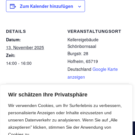
Zum Kalender hinzufügen
DETAILS
VERANSTALTUNGSORT
Datum:
Kellereigebäude
Schönbornsaal
13. November 2025
Burgstr. 28
Zeit:
Hofheim
,
65719
14:00 - 16:00
Deutschland
Google Karte
anzeigen
Vortrag: Hygiene und ihre
Geselligkeit: Marxheimer Cafétreff
Wir schätzen Ihre Privatsphäre
Rita Reiter-Mollenhauer & Team
Geschichte mit Barbara Kobus-Ihmi
Wir verwenden Cookies, um Ihr Surferlebnis zu verbessern,
personalisierte Anzeigen oder Inhalte einzusetzen und
unseren Datenverkehr zu analysieren. Wenn Sie auf „Alle
akzeptieren" klicken, stimmen Sie der Anwendung von
Copyright © SeniorenNachbarschaftsHilfe e.V. - Alle Rechte
Cookies zu.