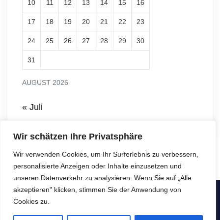
10
11
12
13
14
15
16
17
18
19
20
21
22
23
24
25
26
27
28
29
30
31
AUGUST 2026
« Juli
Wir schätzen Ihre Privatsphäre
Wir verwenden Cookies, um Ihr Surferlebnis zu verbessern,
personalisierte Anzeigen oder Inhalte einzusetzen und
unseren Datenverkehr zu analysieren. Wenn Sie auf „Alle
akzeptieren" klicken, stimmen Sie der Anwendung von
Copyright © SeniorenNachbarschaftsHilfe e.V. - Alle Rechte
Cookies zu.
vorbehalten